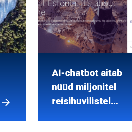
AI-chatbot aitab
nüüd miljonitel
reisihuvilistel
Eestit avastada