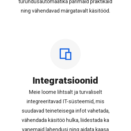
turundusautomaatika parimaid praktikaid
ning vähendavad märgatavalt käsitööd.
Integratsioonid
Meie loome lihtsalt ja turvaliselt
integreeritavad IT-süsteemid, mis
suudavad teineteisega infot vahetada,
vähendada käsitöö hulka, liidestada ka
vanemaid lahendusi ning aidata kaasa