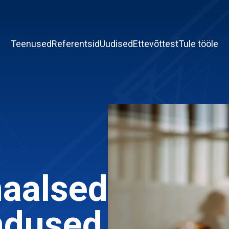
Teenused
Referentsid
Uudised
Ettevõttest
Tule tööle
naalsed
ndused