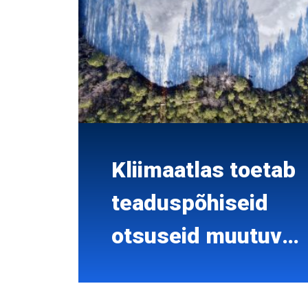
Kliimaatlas toetab
teaduspõhiseid
otsuseid muutuvas
kliimas