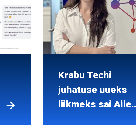
Krabu Techi
juhatuse uueks
liikmeks sai Aile
Arro