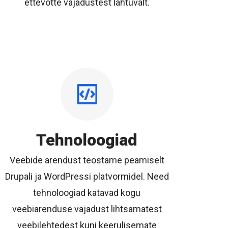
ettevõtte vajadustest lähtuvalt.
Tehnoloogiad
Veebide arendust teostame peamiselt
Drupali ja WordPressi platvormidel. Need
tehnoloogiad katavad kogu
veebiarenduse vajadust lihtsamatest
veebilehtedest kuni keerulisemate